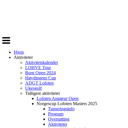
Veksle
navigasjon
Hjem
Aktiviteter
Aktivitetskalender
LOHVE Tour
Borg Open 2024
Høvdingens Cup
ADGT Lofoten
Ukesgolf
Tidligere aktiviteter
Lofoten Amateur Open
Norgescup Lofoten Masters 2025
Turneringsinfo
Program
Overnatting
Aktiviteter