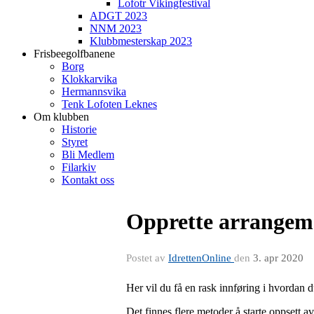
Lofotr Vikingfestival
ADGT 2023
NNM 2023
Klubbmesterskap 2023
Frisbeegolfbanene
Borg
Klokkarvika
Hermannsvika
Tenk Lofoten Leknes
Om klubben
Historie
Styret
Bli Medlem
Filarkiv
Kontakt oss
Opprette arrangem
Postet av
IdrettenOnline
den
3. apr 2020
Her vil du få en rask innføring i hvordan
Det finnes flere metoder å starte oppsett a