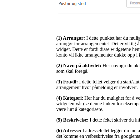
(1) Arrangør:
I dette punktet har du muli
arrangør for arrangementet. Det er viktig 
widget. Dette er fordi disse widgetene hen
konto vil ikke arrangementer dukke opp i 
(2) Navn på aktivitet:
Her navngir du akti
som skal foregå.
(
3) Fra/til:
I dette feltet velger du start/sl
arrangement hvor påmelding er involvert.
(4) Kategori:
Her har du mulighet for å velg
widgeten vår (se denne linken for eksempe
være lurt å kategorisere.
(5) Beskrivelse:
I dette feltet skriver du 
(6) Adresse:
I adressefeltet legger du inn 
det komme en veibeskrivelse fra googlemap