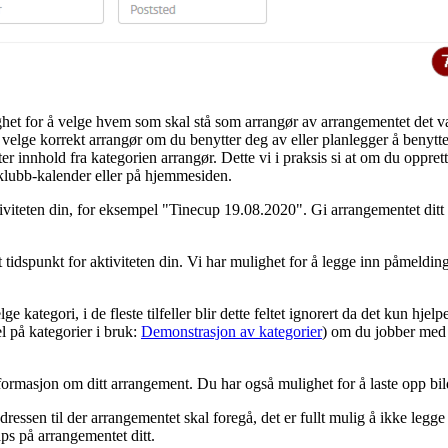
ghet for å velge hvem som skal stå som arrangør av arrangementet det v
å velge korrekt arrangør om du benytter deg av eller planlegger å benytt
ter innhold fra kategorien arrangør. Dette vi i praksis si at om du oppr
klubb-kalender eller på hjemmesiden.
viteten din, for eksempel "Tinecup 19.08.2020". Gi arrangementet ditt 
utt tidspunkt for aktiviteten din. Vi har mulighet for å legge inn påmeldin
e kategori, i de fleste tilfeller blir dette feltet ignorert da det kun hj
l på kategorier i bruk:
Demonstrasjon av kategorier
) om du jobber med
informasjon om ditt arrangement. Du har også mulighet for å laste opp bil
adressen til der arrangementet skal foregå, det er fullt mulig å ikke legg
s på arrangementet ditt.