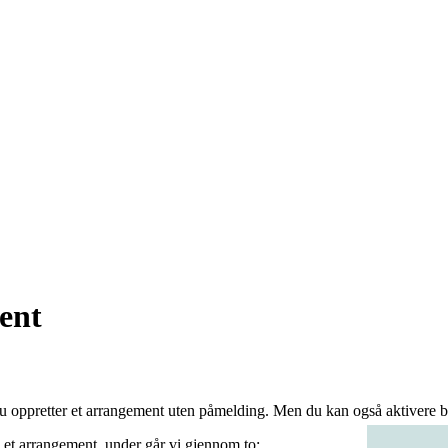
ent
 du oppretter et arrangement uten påmelding. Men du kan også aktivere b
v et arrangement, under går vi gjennom to: