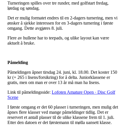
Turneringen spilles over tre runder, med golfstart fredag,
lørdag og søndag.
Det er mulig formatet endres til en 2-dagers turnering, men vi
ønsker å sjekke interessen for en 3-dagers turnering i første
omgang. Dette avgjøres 8. juli.
Flere av hullene har to teepads, og ulike layout kan være
aktuelt å bruke.
Påmelding
Påmeldingen åpner tirsdag 24. juni, kl. 18.00. Det koster 150
kr (+ 265 i lisens/forsikring) for å delta. Juniorklassene er
gratis, men om man er over 13 år må man ha lisens.
Link til påmeldingsside:
Lofoten Amature Open · Disc Golf
Scene
I første omgang er det 60 plasser i turneringen, men mulig det
åpnes flere klasser ved mange påmeldinger tidlig. Det er
reservert et antall plasser til de ulike klassene frem til 1. juli.
Etter den datoen er det førstemann til mølla uansett klasse.