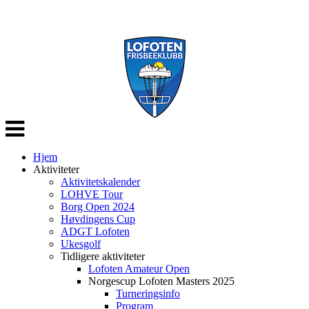
Veksle
navigasjon
Hjem
Aktiviteter
Aktivitetskalender
LOHVE Tour
Borg Open 2024
Høvdingens Cup
ADGT Lofoten
Ukesgolf
Tidligere aktiviteter
Lofoten Amateur Open
Norgescup Lofoten Masters 2025
Turneringsinfo
Program