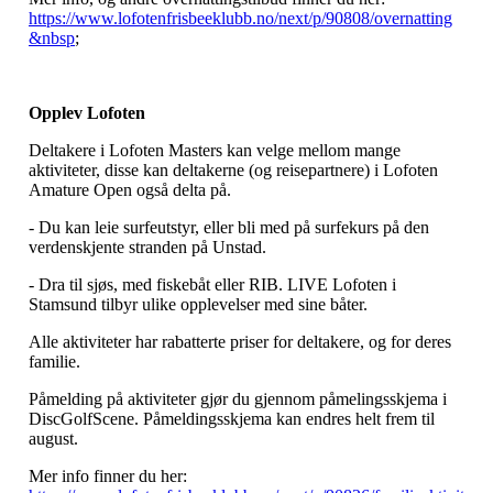
https://www.lofotenfrisbeeklubb.no/next/p/90808/overnatting
&nbsp
;
Opplev Lofoten
Deltakere i Lofoten Masters kan velge mellom mange
aktiviteter, disse kan deltakerne (og reisepartnere) i Lofoten
Amature Open også delta på.
- Du kan leie surfeutstyr, eller bli med på surfekurs på den
verdenskjente stranden på Unstad.
- Dra til sjøs, med fiskebåt eller RIB. LIVE Lofoten i
Stamsund tilbyr ulike opplevelser med sine båter.
Alle aktiviteter har rabatterte priser for deltakere, og for deres
familie.
Påmelding på aktiviteter gjør du gjennom påmelingsskjema i
DiscGolfScene. Påmeldingsskjema kan endres helt frem til
august.
Mer info finner du her: