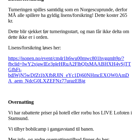
Turneringen spilles samtidig som en Norgescuprunde, derfor
MÅ alle spillere ha gyldig lisens/forsikring! Dette koster 265
kr.
Dette blir sjekket før turneringsstart, og man får ikke delta om
dette ikke er i orden.
Lisens/forsikring løses her:
https://isonen.no/event/cm4r1h6wu00mwc801hvgqmh9p/?
fbclid=IwY2xjawIEe3pleHRuA2FlbQIxMAABHXH4vSjTT
GfhFt-
bdlWjN5wDfZt1bXfbRJIN_eYc1Dj60NHmcEXOW0AmD
A_aem_NdcG0LXZEFNz77urazEBig
Overnatting
Vi har rabatterte priser på hotell eller rorbu hos LIVE Lofoten i
Stamsund.
Vi tilbyr bobilcamp i gangavstand til banen.
Mer info, og andre overnattingstilbud finner du her: