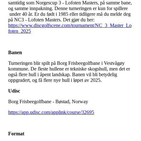
samtidig som Norgescup 3 - Lofoten Masters, på samme bane,
og samme innpakning. Denne turneringen er kun for spillere
under 40 år. Er du født i 1985 eller tidligere må du melde deg
på NC3 - Lofoten Masters. Det gjør du her:
https://www.discgolfscene.com/tournament/NC_3_Master_Lo
foten_2025
Banen
Turneringen blir spilt på Borg Frisbeegolfbane i Vestvågøy
kommune. De fleste hullene er tekniske skogshull, men det er
også flere hull i åpent landskap. Banen vil bli betydelig
oppgradert, og få flere nye hull i løpet av 2025.
Udisc
Borg Frisbeegolfbane - Bøstad, Norway
https://app.udisc.com/applink/course/32695
Format