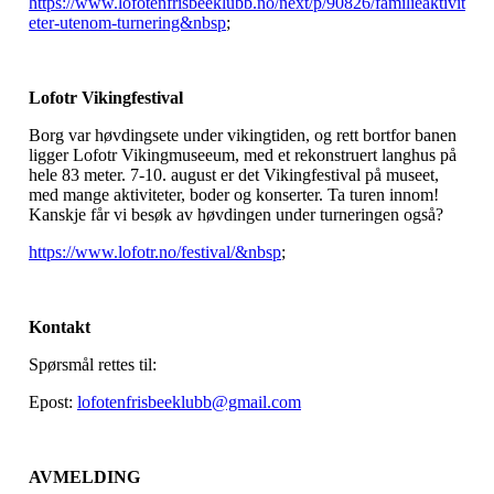
https://www.lofotenfrisbeeklubb.no/next/p/90826/familieaktivit
eter-utenom-turnering&nbsp
;
Lofotr Vikingfestival
Borg var høvdingsete under vikingtiden, og rett bortfor banen
ligger Lofotr Vikingmuseeum, med et rekonstruert langhus på
hele 83 meter. 7-10. august er det Vikingfestival på museet,
med mange aktiviteter, boder og konserter. Ta turen innom!
Kanskje får vi besøk av høvdingen under turneringen også?
https://www.lofotr.no/festival/&nbsp
;
Kontakt
Spørsmål rettes til:
Epost:
lofotenfrisbeeklubb@gmail.com
AVMELDING