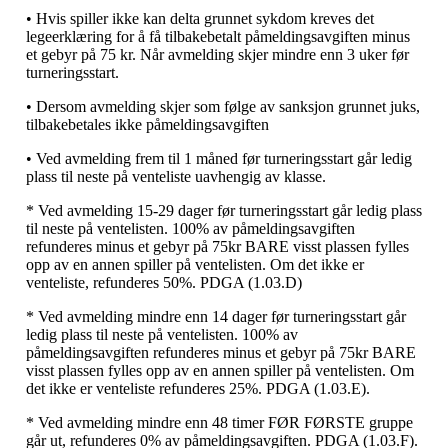
• Hvis spiller ikke kan delta grunnet sykdom kreves det
legeerklæring for å få tilbakebetalt påmeldingsavgiften minus
et gebyr på 75 kr. Når avmelding skjer mindre enn 3 uker før
turneringsstart.
• Dersom avmelding skjer som følge av sanksjon grunnet juks,
tilbakebetales ikke påmeldingsavgiften
• Ved avmelding frem til 1 måned før turneringsstart går ledig
plass til neste på venteliste uavhengig av klasse.
* Ved avmelding 15-29 dager før turneringsstart går ledig plass
til neste på ventelisten. 100% av påmeldingsavgiften
refunderes minus et gebyr på 75kr BARE visst plassen fylles
opp av en annen spiller på ventelisten. Om det ikke er
venteliste, refunderes 50%. PDGA (1.03.D)
* Ved avmelding mindre enn 14 dager før turneringsstart går
ledig plass til neste på ventelisten. 100% av
påmeldingsavgiften refunderes minus et gebyr på 75kr BARE
visst plassen fylles opp av en annen spiller på ventelisten. Om
det ikke er venteliste refunderes 25%. PDGA (1.03.E).
* Ved avmelding mindre enn 48 timer FØR FØRSTE gruppe
går ut, refunderes 0% av påmeldingsavgiften. PDGA (1.03.F).