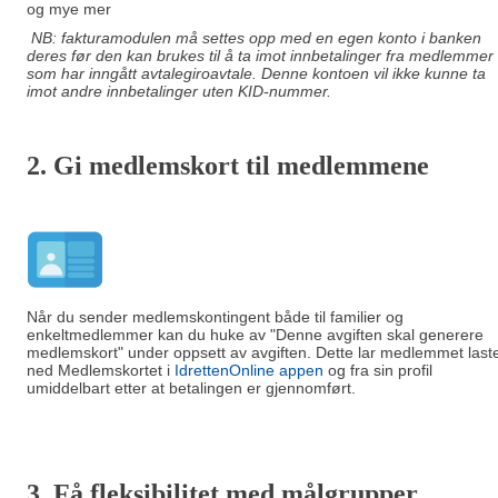
og mye mer
NB: fakturamodulen må settes opp med en egen konto i banken
deres før den kan brukes til å ta imot innbetalinger fra medlemmer
som har inngått avtalegiroavtale. Denne kontoen vil ikke kunne ta
imot andre innbetalinger uten KID-nummer.
2. Gi m
edlemskort til medlemmene
Når du sender medlemskontingent både til familier og
enkeltmedlemmer kan du huke av "Denne avgiften skal generere
medlemskort" under oppsett av avgiften. Dette lar medlemmet last
ned Medlemskortet i
IdrettenOnline appen
og fra sin profil
umiddelbart etter at betalingen er gjennomført.
3. Få fleksibilitet med målgrupper