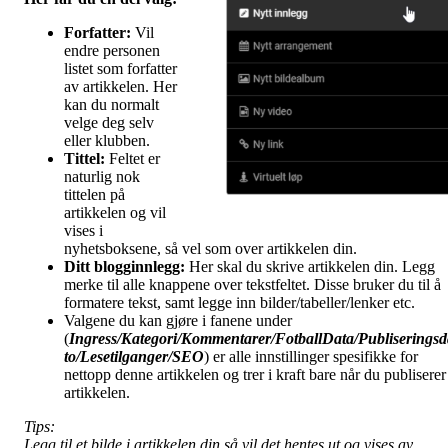
Forfatter:
Vil
endre personen
listet som forfatter
av artikkelen. Her
kan du normalt
velge deg selv
eller klubben.
Tittel:
Feltet er
naturlig nok
tittelen på
artikkelen og vil
vises i
nyhetsboksene, så vel som over artikkelen din.
Ditt blogginnlegg:
Her skal du skrive artikkelen din. Legg
merke til alle knappene over tekstfeltet. Disse bruker du til å
formatere tekst, samt legge inn bilder/tabeller/lenker etc.
Valgene du kan gjøre i fanene under
(
Ingress/Kategori/Kommentarer/FotballData/Publiseringsd
to/Lesetilganger/
SEO
) er alle innstillinger spesifikke for
nettopp denne artikkelen og trer i kraft bare når du publiserer
artikkelen.
Tips:
Legg til et bilde i artikkelen din så vil det hentes ut og vises av