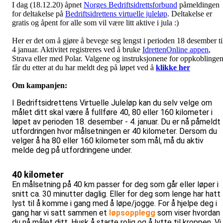
I dag (18.12.20) åpnet
Norges Bedriftsidrettsforbund
påmeldingen
for deltakelse på
Bedriftsidrettens virtuelle juleløp
. Deltakelse er
gratis og åpent for alle som vil være litt aktive i jula :)
Her er det om å gjøre å bevege seg lengst i perioden 18 desember ti
4 januar. Aktivitet registreres ved å bruke
IdrettenOnline appen
,
Strava eller med Polar. Valgene og instruksjonene for oppkoblinge
får du etter at du har meldt deg på løpet ved å
klikke her
Om kampanjen:
I Bedriftsidrettens Virtuelle Juleløp kan du selv velge om
målet ditt skal være å fullføre 40, 80 eller 160 kilometer i
løpet av perioden 18. desember - 4. januar. Du er nå påmeldt
utfordringen hvor målsetningen er 40 kilometer. Dersom du
velger å ha 80 eller 160 kilometer som mål, må du aktiv
melde deg på utfordringene under.
40 kilometer
En målsetning på 40 km passer for deg som går eller løper i
snitt ca. 30 minutter daglig. Eller for deg som lenge har hatt
lyst til å komme i gang med å løpe/jogge. For å hjelpe deg i
gang har vi satt sammen et
løpsopplegg
som viser hvordan
du nå målet ditt. Husk å starte rolig og å lytte til kroppen. Vi