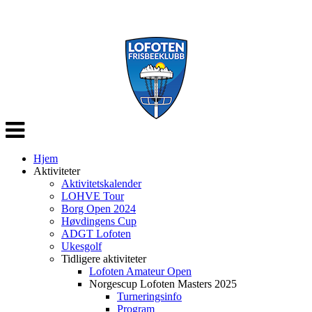
Veksle
navigasjon
Hjem
Aktiviteter
Aktivitetskalender
LOHVE Tour
Borg Open 2024
Høvdingens Cup
ADGT Lofoten
Ukesgolf
Tidligere aktiviteter
Lofoten Amateur Open
Norgescup Lofoten Masters 2025
Turneringsinfo
Program