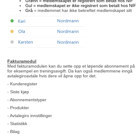
Grønn = medlemskapet er registrert som betalt hos NIF
Gul
= medlemskapet er ikke registrert som betalt hos NIF
Grå
= medlemmet har ikke bekreftet medlemskapet sitt
Fakturamodu
l
Med fakturamodulen kan du sette opp et løpende abonnement på
for eksempel en treningsavgift. Da kan også medlemmene inngå
avtalegiroavtale hvis dere vil åpne opp for det.
- Kunderegister
- Siste kjøp
- Abonnementstyper
- Produkter
- Avtalegiro innstillinger
- Statistikk
- Bilag