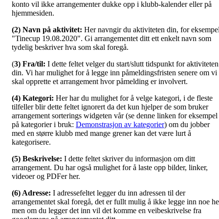
konto vil ikke arrangementer dukke opp i klubb-kalender eller på
hjemmesiden.
(2) Navn på aktivitet:
Her navngir du aktiviteten din, for eksempe
"Tinecup 19.08.2020". Gi arrangementet ditt ett enkelt navn som
tydelig beskriver hva som skal foregå.
(
3) Fra/til:
I dette feltet velger du start/slutt tidspunkt for aktiviteten
din. Vi har mulighet for å legge inn påmeldingsfristen senere om vi
skal opprette et arrangement hvor påmelding er involvert.
(4) Kategori:
Her har du mulighet for å velge kategori, i de fleste
tilfeller blir dette feltet ignorert da det kun hjelper de som bruker
arrangement sorterings widgeten vår (se denne linken for eksempel
på kategorier i bruk:
Demonstrasjon av kategorier
) om du jobber
med en større klubb med mange grener kan det være lurt å
kategorisere.
(5) Beskrivelse:
I dette feltet skriver du informasjon om ditt
arrangement. Du har også mulighet for å laste opp bilder, linker,
videoer og PDFer her.
(6) Adresse:
I adressefeltet legger du inn adressen til der
arrangementet skal foregå, det er fullt mulig å ikke legge inn noe he
men om du legger det inn vil det komme en veibeskrivelse fra