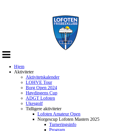
Veksle
navigasjon
Hjem
Aktiviteter
Aktivitetskalender
LOHVE Tour
Borg Open 2024
Høvdingens Cup
ADGT Lofoten
Ukesgolf
Tidligere aktiviteter
Lofoten Amateur Open
Norgescup Lofoten Masters 2025
Turneringsinfo
Program