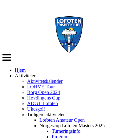
Veksle
navigasjon
Hjem
Aktiviteter
Aktivitetskalender
LOHVE Tour
Borg Open 2024
Høvdingens Cup
ADGT Lofoten
Ukesgolf
Tidligere aktiviteter
Lofoten Amateur Open
Norgescup Lofoten Masters 2025
Turneringsinfo
Program