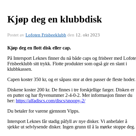
Kjøp deg en klubbdisk
Postet av
Lofoten Frisbeeklubb
den
12. okt 2023
Kjøp deg en flott disk eller cap.
På Intersport Leknes finner du nå både caps og frisbeer med Lofot
Frisbeeklubb sitt trykk. Flotte produkter som også gir en slant i
klubbkassen.
Capen koster 350 kr, og er såpass stor at den passer de fleste hoder
Diskene koster 200 kr. De finnes i tre forskjellige farger. Disken er
en putter og har flyvenummer 2-4-0-2. Mer informasjon finner du
her:
https://alfadiscs.com/discs/snoopy-2/
Du betaler for varene gjennom Vipps.
Intersport Leknes får stadig påfyll av nye disker. Vi anbefaler å
sjekke ut selvlysende disker. Ingen grunn til å la mørke stoppe deg.