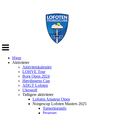
Veksle
navigasjon
Hjem
Aktiviteter
Aktivitetskalender
LOHVE Tour
Borg Open 2024
Høvdingens Cup
ADGT Lofoten
Ukesgolf
Tidligere aktiviteter
Lofoten Amateur Open
Norgescup Lofoten Masters 2025
Turneringsinfo
Program