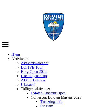
Veksle
navigasjon
Hjem
Aktiviteter
Aktivitetskalender
LOHVE Tour
Borg Open 2024
Høvdingens Cup
ADGT Lofoten
Ukesgolf
Tidligere aktiviteter
Lofoten Amateur Open
Norgescup Lofoten Masters 2025
Turneringsinfo
Program