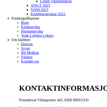
Lofotr Vikingfestival
ADGT 2023
NNM 2023
Klubbmesterskap 2023
Frisbeegolfbanene
Borg
Klokkarvika
Hermannsvika
Tenk Lofoten Leknes
Om klubben
Historie
Styret
Bli Medlem
Filarkiv
Kontakt oss
KONTAKTINFORMASJ
Postadresse:Vikingveien 445, 8360 BØSTAD