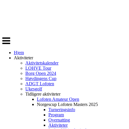
Veksle
navigasjon
Hjem
Aktiviteter
Aktivitetskalender
LOHVE Tour
Borg Open 2024
Høvdingens Cup
ADGT Lofoten
Ukesgolf
Tidligere aktiviteter
Lofoten Amateur Open
Norgescup Lofoten Masters 2025
Turneringsinfo
Program
Overnatting
Aktiviteter