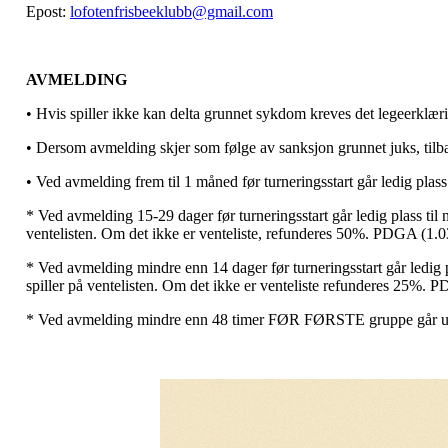
Epost:
lofotenfrisbeeklubb@gmail.com
AVMELDING
• Hvis spiller ikke kan delta grunnet sykdom kreves det legeerklæri
• Dersom avmelding skjer som følge av sanksjon grunnet juks, tilb
• Ved avmelding frem til 1 måned før turneringsstart går ledig plass 
* Ved avmelding 15-29 dager før turneringsstart går ledig plass ti
ventelisten. Om det ikke er venteliste, refunderes 50%. PDGA (1.
* Ved avmelding mindre enn 14 dager før turneringsstart går ledig 
spiller på ventelisten. Om det ikke er venteliste refunderes 25%. 
* Ved avmelding mindre enn 48 timer FØR FØRSTE gruppe går ut