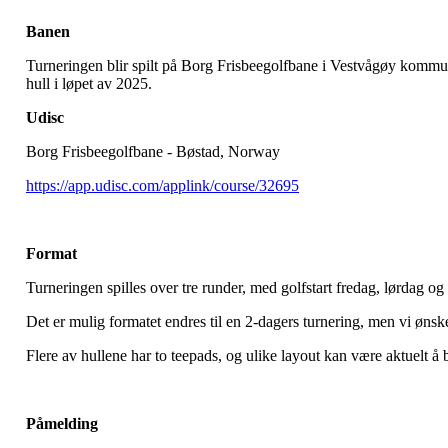
Banen
Turneringen blir spilt på Borg Frisbeegolfbane i Vestvågøy kommune.
hull i løpet av 2025.
Udisc
Borg Frisbeegolfbane - Bøstad, Norway
https://app.udisc.com/applink/course/32695
Format
Turneringen spilles over tre runder, med golfstart fredag, lørdag og
Det er mulig formatet endres til en 2-dagers turnering, men vi ønske
Flere av hullene har to teepads, og ulike layout kan være aktuelt å
Påmelding