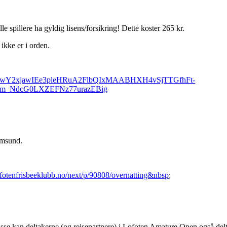
 spillere ha gyldig lisens/forsikring! Dette koster 265 kr.
 ikke er i orden.
clid=IwY2xjawIEe3pleHRuA2FlbQIxMAABHXH4vSjTTGfhFt-
m_NdcG0LXZEFNz77urazEBig
tamsund.
fotenfrisbeeklubb.no/next/p/90808/overnatting&nbsp
;
isse kan deltakerne (og reisepartnere) i Lofoten Amature Open også del