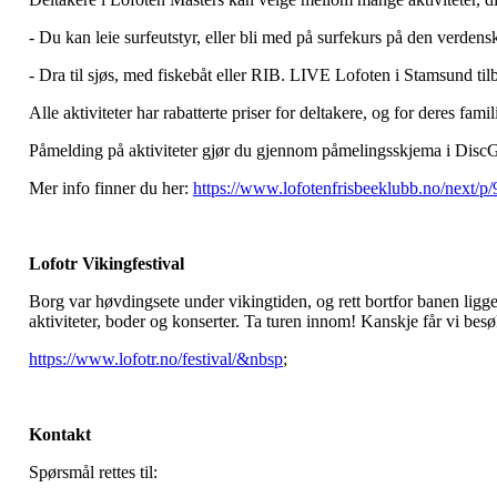
- Du kan leie surfeutstyr, eller bli med på surfekurs på den verden
- Dra til sjøs, med fiskebåt eller RIB. LIVE Lofoten i Stamsund til
Alle aktiviteter har rabatterte priser for deltakere, og for deres famil
Påmelding på aktiviteter gjør du gjennom påmelingsskjema i DiscG
Mer info finner du her:
https://www.lofotenfrisbeeklubb.no/next/p
Lofotr Vikingfestival
Borg var høvdingsete under vikingtiden, og rett bortfor banen lig
aktiviteter, boder og konserter. Ta turen innom! Kanskje får vi b
https://www.lofotr.no/festival/&nbsp
;
Kontakt
Spørsmål rettes til: