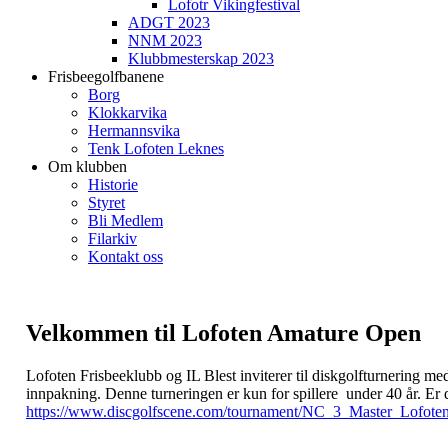
Lofotr Vikingfestival
ADGT 2023
NNM 2023
Klubbmesterskap 2023
Frisbeegolfbanene
Borg
Klokkarvika
Hermannsvika
Tenk Lofoten Leknes
Om klubben
Historie
Styret
Bli Medlem
Filarkiv
Kontakt oss
Velkommen til Lofoten Amature Open
Lofoten Frisbeeklubb og IL Blest inviterer til diskgolfturnering
innpakning. Denne turneringen er kun for spillere under 40 år. Er 
https://www.discgolfscene.com/tournament/NC_3_Master_Lofote