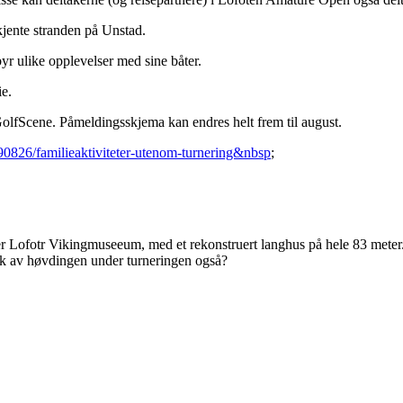
skjente stranden på Unstad.
byr ulike opplevelser med sine båter.
ie.
olfScene. Påmeldingsskjema kan endres helt frem til august.
/90826/familieaktiviteter-utenom-turnering&nbsp
;
ger Lofotr Vikingmuseeum, med et rekonstruert langhus på hele 83 meter
esøk av høvdingen under turneringen også?