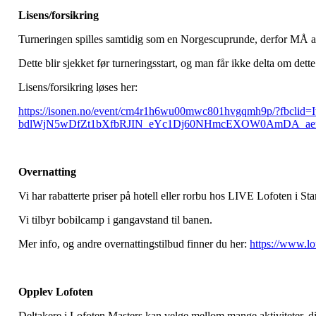
Lisens/forsikring
Turneringen spilles samtidig som en Norgescuprunde, derfor MÅ alle
Dette blir sjekket før turneringsstart, og man får ikke delta om dette
Lisens/forsikring løses her:
https://isonen.no/event/cm4r1h6wu00mwc801hvgqmh9p/?fb
bdlWjN5wDfZt1bXfbRJIN_eYc1Dj60NHmcEXOW0AmDA_ae
Overnatting
Vi har rabatterte priser på hotell eller rorbu hos LIVE Lofoten i S
Vi tilbyr bobilcamp i gangavstand til banen.
Mer info, og andre overnattingstilbud finner du her:
https://www.lo
Opplev Lofoten
Deltakere i Lofoten Masters kan velge mellom mange aktiviteter, d