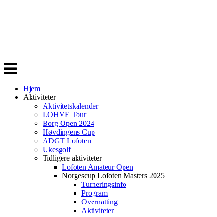
Veksle
navigasjon
Hjem
Aktiviteter
Aktivitetskalender
LOHVE Tour
Borg Open 2024
Høvdingens Cup
ADGT Lofoten
Ukesgolf
Tidligere aktiviteter
Lofoten Amateur Open
Norgescup Lofoten Masters 2025
Turneringsinfo
Program
Overnatting
Aktiviteter