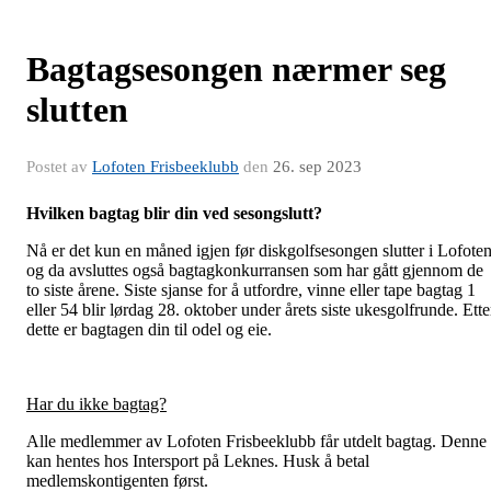
Bagtagsesongen nærmer seg
slutten
Postet av
Lofoten Frisbeeklubb
den
26. sep 2023
Hvilken bagtag blir din ved sesongslutt?
Nå er det kun en måned igjen før diskgolfsesongen slutter i Lofoten
og da avsluttes også bagtagkonkurransen som har gått gjennom de
to siste årene. Siste sjanse for å utfordre, vinne eller tape bagtag 1
eller 54 blir lørdag 28. oktober under årets siste ukesgolfrunde. Ette
dette er bagtagen din til odel og eie.
Har du ikke bagtag?
Alle medlemmer av Lofoten Frisbeeklubb får utdelt bagtag. Denne
kan hentes hos Intersport på Leknes. Husk å betal
medlemskontigenten først.