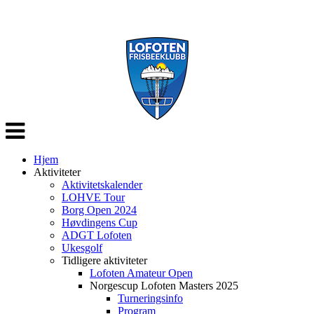
Veksle
navigasjon
Hjem
Aktiviteter
Aktivitetskalender
LOHVE Tour
Borg Open 2024
Høvdingens Cup
ADGT Lofoten
Ukesgolf
Tidligere aktiviteter
Lofoten Amateur Open
Norgescup Lofoten Masters 2025
Turneringsinfo
Program