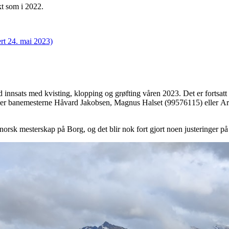
ikt som i 2022.
t 24. mai 2023)
d innsats med kvisting, klopping og grøfting våren 2023. Det er fortsa
eller banemesterne Håvard Jakobsen, Magnus Halset (99576115) eller Ar
norsk mesterskap på Borg, og det blir nok fort gjort noen justeringer på