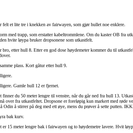
er felt et lite tre i knekken av fairwayen, som gjør hullet noe enklere.
form med trapp, som erstatter kabeltrommlene. Om du kaster OB fra utkast
. den hvite løypa bruker dropsonene som utkastfelt.
r bro, etter hull 8. Etter en god dose høydemeter kommer du til utkastfel
edover.
 samme plass. Kort gåtur etter hull 9.
dligere.
dligere. Gamle hull 12 er fjernet.
et finner du 50 meter lengre til venstre, når du går ned fra hull 13. Utkas
 må over fra utkastfeltet. Dropsone er foreløpig kun markert med røde ve
tår nå Odin å stirrer på deg med ett øye, mens du prøver å sette putten
myra bak kurv.
ltet er 15 meter lengre bak i fairwayen og to høydemetre lavere. Hvit løyp