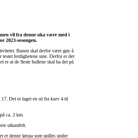
Banen vil fra denne uka være med i
 for 2023-sesongen.
tiviteter. Banen skal derfor være gøy å
testet ferdighetene sine. Derfor er det
t er at de fleste hullene skal ha det på
7. Det er laget en sti fra kurv 4 til
r på ca. 2 km.
ere utkastfelt.
et er denne løypa som spilles under