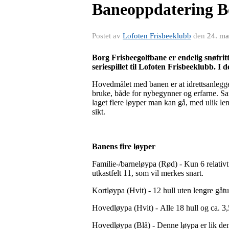
Baneoppdatering B
Postet av
Lofoten Frisbeeklubb
den
24. ma
Borg Frisbeegolfbane er endelig snøfritt
seriespillet til Lofoten Frisbeeklubb. 
Hovedmålet med banen er at idrettsanlegget
bruke, både for nybegynner og erfarne. Sam
laget flere løyper man kan gå, med ulik len
sikt.
Banens fire løyper
Familie-/barneløypa (Rød) - Kun 6 relativt k
utkastfelt 11, som vil merkes snart.
Kortløypa (Hvit) - 12 hull uten lengre gåtu
Hovedløypa (Hvit) - Alle 18 hull og ca. 3,5
Hovedløypa (Blå) - Denne løypa er lik den 