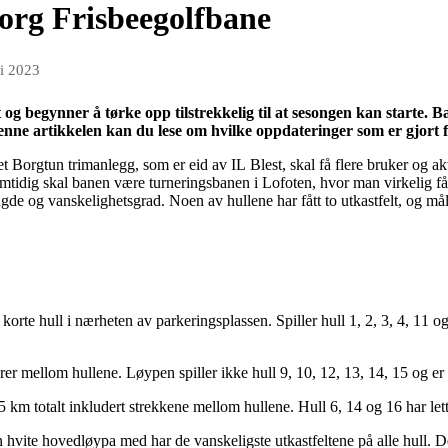
org Frisbeegolfbane
i 2023
 og begynner å tørke opp tilstrekkelig til at sesongen kan starte. 
I denne artikkelen kan du lese om hvilke oppdateringer som er gjort
 Borgtun trimanlegg, som er eid av IL Blest, skal få flere bruker og ak
tidig skal banen være turneringsbanen i Lofoten, hvor man virkelig får 
gde og vanskelighetsgrad. Noen av hullene har fått to utkastfelt, og måle
orte hull i nærheten av parkeringsplassen. Spiller hull 1, 2, 3, 4, 11 og 1
rer mellom hullene. Løypen spiller ikke hull 9, 10, 12, 13, 14, 15 og e
 km totalt inkludert strekkene mellom hullene. Hull 6, 14 og 16 har lett
hvite hovedløypa med har de vanskeligste utkastfeltene på alle hull. D