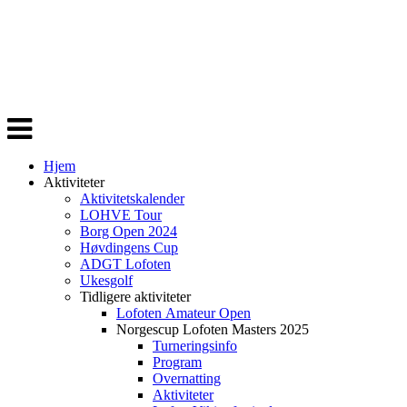
Veksle
navigasjon
Hjem
Aktiviteter
Aktivitetskalender
LOHVE Tour
Borg Open 2024
Høvdingens Cup
ADGT Lofoten
Ukesgolf
Tidligere aktiviteter
Lofoten Amateur Open
Norgescup Lofoten Masters 2025
Turneringsinfo
Program
Overnatting
Aktiviteter