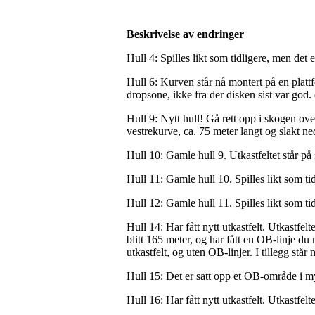
Beskrivelse av endringer
Hull 4: Spilles likt som tidligere, men det 
Hull 6: Kurven står nå montert på en platt
dropsone, ikke fra der disken sist var god
Hull 9: Nytt hull! Gå rett opp i skogen ove
vestrekurve, ca. 75 meter langt og slakt n
Hull 10: Gamle hull 9. Utkastfeltet står på
Hull 11: Gamle hull 10. Spilles likt som ti
Hull 12: Gamle hull 11. Spilles likt som ti
Hull 14: Har fått nytt utkastfelt. Utkastfelt
blitt 165 meter, og har fått en OB-linje du
utkastfelt, og uten OB-linjer. I tillegg s
Hull 15: Det er satt opp et OB-område i 
Hull 16: Har fått nytt utkastfelt. Utkastfe