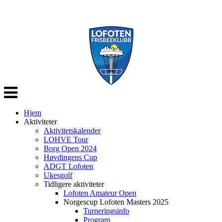
Veksle
navigasjon
Hjem
Aktiviteter
Aktivitetskalender
LOHVE Tour
Borg Open 2024
Høvdingens Cup
ADGT Lofoten
Ukesgolf
Tidligere aktiviteter
Lofoten Amateur Open
Norgescup Lofoten Masters 2025
Turneringsinfo
Program